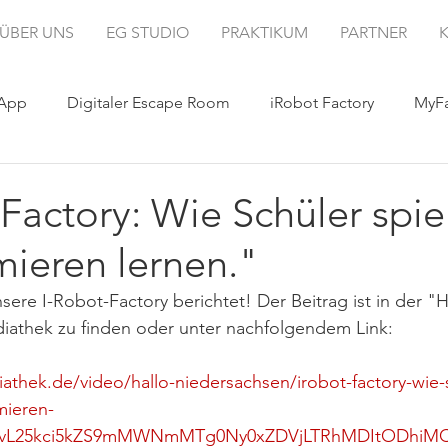
ÜBER UNS
EG STUDIO
PRAKTIKUM
PARTNER
 App
Digitaler Escape Room
iRobot Factory
MyFa
Factory: Wie Schüler spie
ieren lernen."
ere I-Robot-Factory berichtet! Der Beitrag ist in der "H
athek zu finden oder unter nachfolgendem Link: 
athek.de/video/hallo-niedersachsen/irobot-factory-wie-
mieren-
DovL25kci5kZS9mMWNmMTg0Ny0xZDVjLTRhMDItODhiM