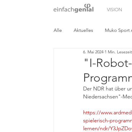
VISION
Alle
Aktuelles
Muko Sport
6. Mai 2024
1 Min. Lesezeit
Cora - Company Rallye
"I-Robot-
Programm
Der NDR hat über uns
Niedersachsen"-Medi
https://www.ardmedi
spielerisch-program
lernen/ndr/Y3JpZ