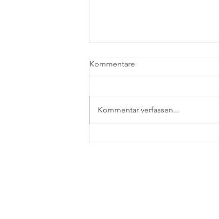
Kommentare
Kommentar verfassen...
Teachers Smart Up der Sigma
Software University aus
Charkiw, Ukraine