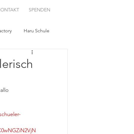
KONTAKT
SPENDEN
ctory
Haru Schule
lerisch
allo 
schueler-
C0wNGZiN2VjN