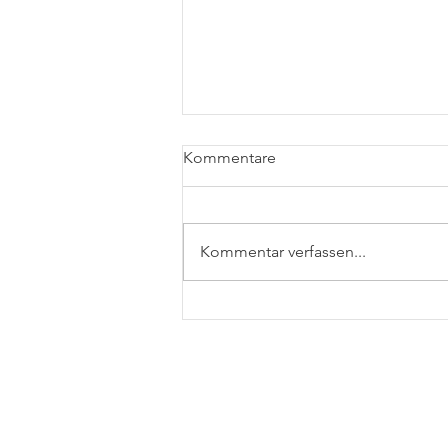
Kommentare
Kommentar verfassen...
Feedback zum BO-Parcours
& zur Geistesdimension