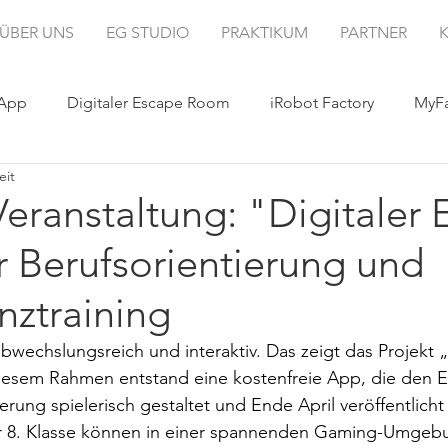
ÜBER UNS
EG STUDIO
PRAKTIKUM
PARTNER
 App
Digitaler Escape Room
iRobot Factory
MyFa
eit
Veranstaltung: "Digitaler
 Berufsorientierung und
ztraining
bwechslungsreich und interaktiv. Das zeigt das Projekt „
esem Rahmen entstand eine kostenfreie App, die den Ein
ierung spielerisch gestaltet und Ende April veröffentlicht 
r 8. Klasse können in einer spannenden Gaming-Umgebu