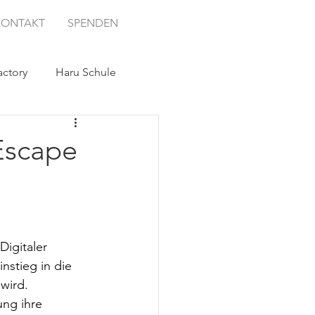
KONTAKT
SPENDEN
ctory
Haru Schule
 Escape
Digitaler 
stieg in die 
wird. 
ng ihre 