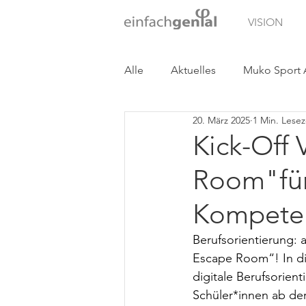
VISION
Alle
Aktuelles
Muko Sport
20. März 2025
1 Min. Lesez
Cora - Company Rallye
Kick-Off 
Room"für
Kompeten
Berufsorientierung: a
Escape Room“! In di
digitale Berufsorient
Schüler*innen ab de