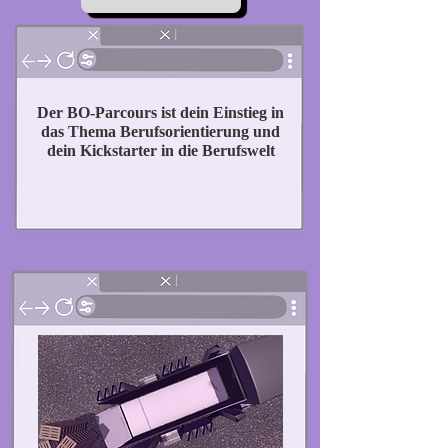
Der BO-Parcours ist dein Einstieg in
das Thema Berufsorientierung und
dein Kickstarter in die Berufswelt