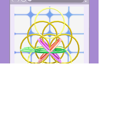
Lern-Spiel Sammlung
Du weißt noch nicht welcher Job
für dich der Richtige ist?
Spielesammlung