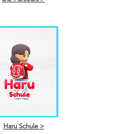
Haru Schule >