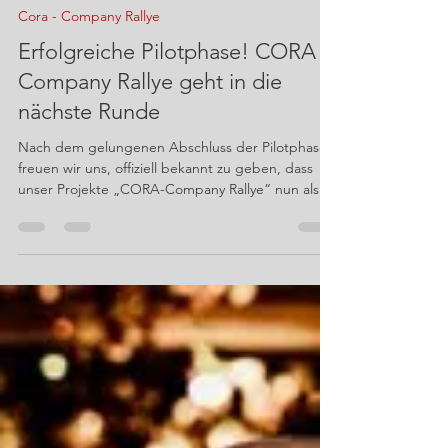
30. Juni
1 Min. Lesezeit
Cora - Company Rallye
Erfolgreiche Pilotphase! CORA -
Company Rallye geht in die
nächste Runde
Nach dem gelungenen Abschluss der Pilotphase
freuen wir uns, offiziell bekannt zu geben, dass
unser Projekte „CORA-Company Rallye“ nun als
„CORA Connect“ fortgeführt wird. 🥳 In der
Pilotphase haben wir gemeinsam mit den
beteiligten Schulen und Unternehmen wertvolle
Erkenntnisse sammeln können. Wir möchten in
CORA Connect nun daran arbeiten, die
Ergebnisse daraus umzusetzen. Hierbei soll es
sowohl um die CORA-App als begleitendes
Instrument zur Rallye als auch um Schüler*inne