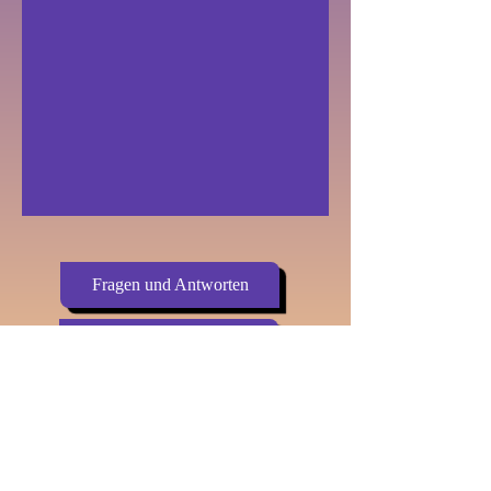
Fragen und Antworten
Informationen für Schulen
Idee
Startseite Geistesdimension
IMPRESSUM
DATENSCHUTZERKLÄRUNG